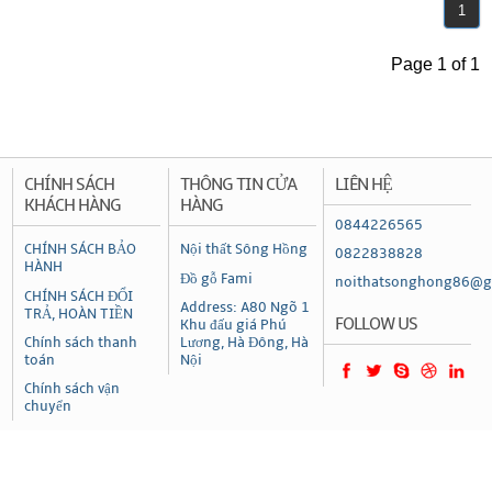
1
Page 1 of 1
CHÍNH SÁCH
THÔNG TIN CỬA
LIÊN HỆ
KHÁCH HÀNG
HÀNG
0844226565
CHÍNH SÁCH BẢO
Nội thất Sông Hồng
0822838828
HÀNH
Đồ gỗ Fami
noithatsonghong86@g
CHÍNH SÁCH ĐỔI
Address: A80 Ngõ 1
TRẢ, HOÀN TIỀN
FOLLOW US
Khu đấu giá Phú
Chính sách thanh
Lương, Hà Đông, Hà
toán
Nội
Chính sách vận
chuyển