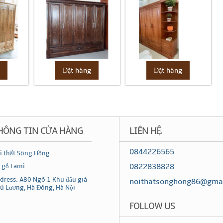
g
Đặt hàng
Đặt hàng
HÔNG TIN CỬA HÀNG
LIÊN HỆ
0844226565
i thất Sông Hồng
0822838828
 gỗ Fami
dress: A80 Ngõ 1 Khu đấu giá
noithatsonghong86@gma
ú Lương, Hà Đông, Hà Nội
FOLLOW US