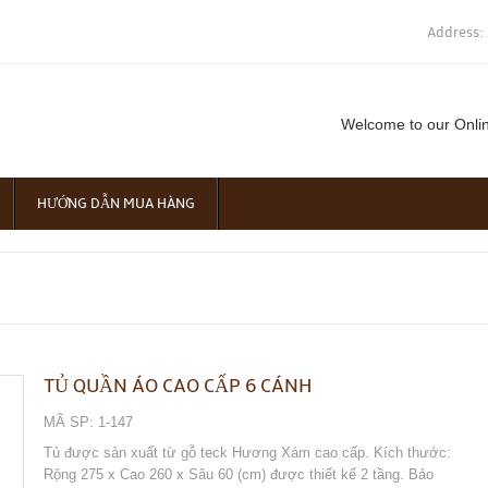
Address:
Welcome to our Onli
HƯỚNG DẪN MUA HÀNG
TỦ QUẦN ÁO CAO CẤP 6 CÁNH
MÃ SP: 1-147
Tủ được sản xuất từ gỗ teck Hương Xám cao cấp. Kích thước:
Rộng 275 x Cao 260 x Sâu 60 (cm) được thiết kế 2 tầng. Bảo