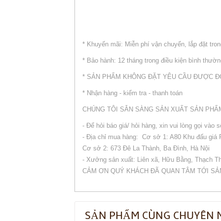
* Khuyến mãi: Miễn phí vận chuyển, lắp đặt tron
* Bảo hành: 12 tháng trong điều kiện bình thườ
* SẢN PHẨM KHÔNG ĐẶT YÊU CẦU ĐƯỢC Đ
* Nhận hàng - kiểm tra - thanh toán
CHÚNG TÔI SẴN SÀNG SẢN XUẤT SẢN PHẨ
- Để hỏi báo giá/ hỏi hàng, xin vui lòng gọi vào 
- Địa chỉ mua hàng: Cơ sở 1: A80 Khu đấu giá
Cơ sở 2: 673 Đê La Thành, Ba Đình, Hà Nội
- Xưởng sản xuất: Liên xã, Hữu Bằng, Thạch Th
CẢM ƠN QUÝ KHÁCH ĐÃ QUAN TÂM TỚI SẢ
SẢN PHẨM CÙNG CHUYÊN 