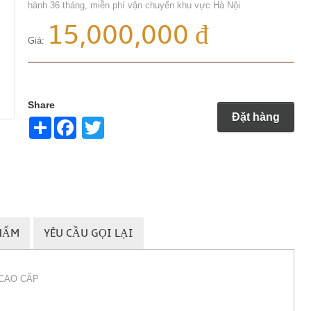
hành 36 tháng, miễn phí vận chuyển khu vực Hà Nội
15,000,000 đ
Giá:
Share
Đặt hàng
Share
Twitter
HẨM
YÊU CẦU GỌI LẠI
CAO CẤP