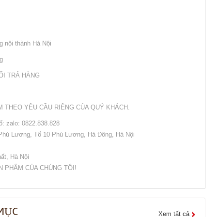
g nội thành Hà Nội
ng
ỔI TRẢ HÀNG
M THEO YÊU CẦU RIÊNG CỦA QUÝ KHÁCH.
số: zalo: 0822.838.828
 Phú Lương, Tổ 10 Phú Lương, Hà Đông, Hà Nội
ất, Hà Nội
N PHẨM CỦA CHÚNG TÔI!
MỤC
Xem tất cả