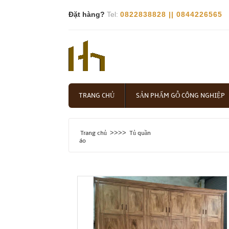
Đặt hàng?
Tel:
0822838828 || 0844226565
TRANG CHỦ
SẢN PHẨM GỖ CÔNG NGHIỆP
>>>>
Trang chủ
Tủ quần
áo