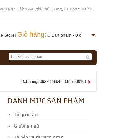
 A80 Ngõ 1 khu đấu giá Phú Lương, Hà Đông, Hà Nội
Giỏ hàng:
ne Store!
0 Sản phẩm - 0 đ
Đặt hàng: 0822838828 / 0937530101
DANH MỤC SẢN PHẨM
Tủ quần áo
Giường ngủ
Tủ bếp và tủ vách ngăn