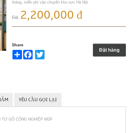
tháng, miễn phí vận chuyển khu vực Hà Nội
2,200,000 đ
Giá:
Share
Đặt hàng
Share
Twitter
HẨM
YÊU CẦU GỌI LẠI
M TỪ GỖ CÔNG NGHIỆP MDF