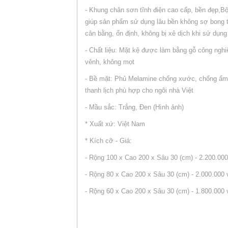
- Khung chân sơn tĩnh điện cao cấp, bền đẹp,B
giúp sản phẩm sử dụng lâu bền không sợ bong t
cân bằng, ổn định, không bị xê dịch khi sử dụn
- Chất liệu: Mặt kệ được làm bằng gỗ công ngh
vênh, không mọt
- Bề mặt: Phủ Melamine chống xước, chống ẩm l
thanh lịch phù hợp cho ngôi nhà Việt
- Mầu sắc: Trắng, Đen (Hình ảnh)
* Xuất xứ: Việt Nam
* Kích cỡ - Giá:
- Rộng 100 x Cao 200 x Sâu 30 (cm) - 2.200.00
- Rộng 80 x Cao 200 x Sâu 30 (cm) - 2.000.000 
- Rộng 60 x Cao 200 x Sâu 30 (cm) - 1.800.000 