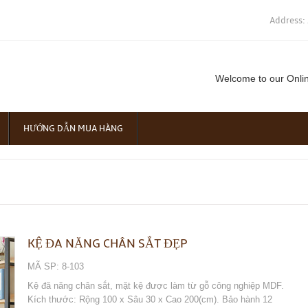
Address:
Welcome to our Onli
HƯỚNG DẪN MUA HÀNG
KỆ ĐA NĂNG CHÂN SẮT ĐẸP
MÃ SP: 8-103
Kệ đă năng chân sắt, mặt kệ được làm từ gỗ công nghiệp MDF.
Kích thước: Rộng 100 x Sâu 30 x Cao 200(cm). Bảo hành 12