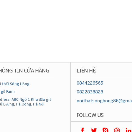
HÔNG TIN CỬA HÀNG
LIÊN HỆ
0844226565
i thất Sông Hồng
0822838828
 gỗ Fami
dress: A80 Ngõ 1 Khu đấu giá
noithatsonghong86@gma
ú Lương, Hà Đông, Hà Nội
FOLLOW US