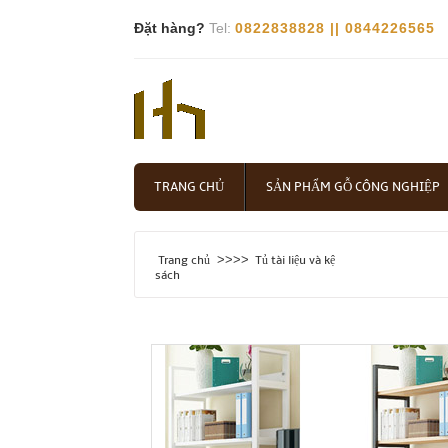
Đặt hàng?
Tel:
0822838828 || 0844226565
TRANG CHỦ
SẢN PHẨM GỖ CÔNG NGHIỆP
>>>>
Trang chủ
Tủ tài liệu và kệ
sách