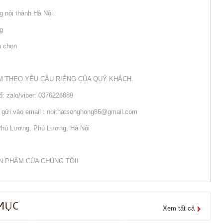
g nội thành Hà Nội
ng
a chọn
M THEO YÊU CẦU RIÊNG CỦA QUÝ KHÁCH.
số: zalo/viber: 0376226089
òng gửi vào email : noithatsonghong86@gmail.com
 Phú Lương, Phú Lương, Hà Nội
N PHẨM CỦA CHÚNG TÔI!
MỤC
Xem tất cả