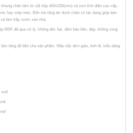
ộ khung chân làm từ sắt hộp 400x200(mm) và sơn tĩnh điện cao cấp,
róc hay móp méo. Bốn nút tăng đơ dưới chân có tác dụng giúp bàn
g và làm trầy xước sàn nhà.
iệp MDF đã qua xử lý, không độc hại, đảm bảo bền, đẹp, không cong
àm tăng độ bền cho sản phẩm. Mầu sắc đơn giản, tinh tế, kiểu dáng
0 vnđ
vnđ
vnđ