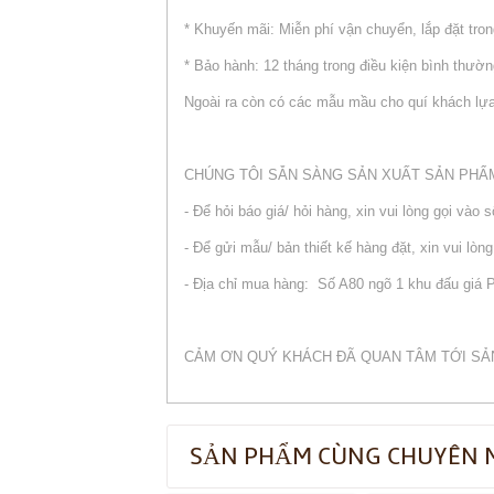
* Khuyến mãi: Miễn phí vận chuyển, lắp đặt tron
* Bảo hành: 12 tháng trong điều kiện bình thườ
Ngoài ra còn có các mẫu mầu cho quí khách lự
CHÚNG TÔI SẴN SÀNG SẢN XUẤT SẢN PHẨ
- Để hỏi báo giá/ hỏi hàng, xin vui lòng gọi vào 
- Để gửi mẫu/ bản thiết kế hàng đặt, xin vui l
- Địa chỉ mua hàng: Số A80 ngõ 1 khu đấu giá
CẢM ƠN QUÝ KHÁCH ĐÃ QUAN TÂM TỚI SẢ
SẢN PHẨM CÙNG CHUYÊN 