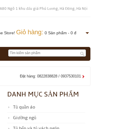
 A80 Ngõ 1 khu đấu giá Phú Lương, Hà Đông, Hà Nội
Giỏ hàng:
ne Store!
0 Sản phẩm - 0 đ
Đặt hàng: 0822838828 / 0937530101
DANH MỤC SẢN PHẨM
Tủ quần áo
Giường ngủ
Tủ bếp và tủ vách ngăn